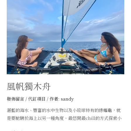
獨
木
舟
風帆獨木舟
發佈留言
/
代訂項目
/ 作者:
sandy
湛藍的海水、豐富的水中生物以及小琉球特有的綠蠵龜，就
是要馳騁於海上以另一種角度、最悠閒最chill的方式探索小