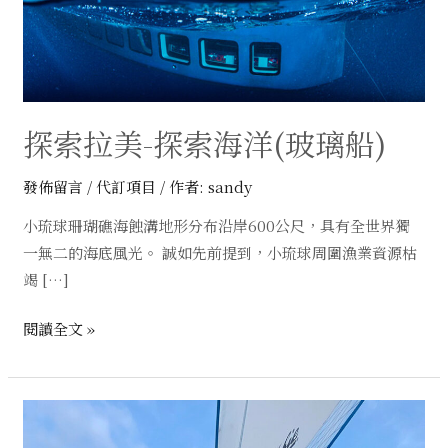
洋
(玻
璃
船)
探索拉美-探索海洋(玻璃船)
發佈留言
/
代訂項目
/ 作者:
sandy
小琉球珊瑚礁海蝕溝地形分布沿岸600公尺，具有全世界獨
一無二的海底風光。 誠如先前提到，小琉球周圍漁業資源枯
竭 […]
閱讀全文 »
風
帆