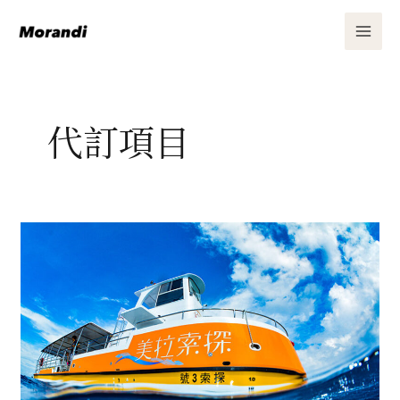
跳
MAI
至
ME
主
要
內
代訂項目
容
探
索
拉
美-
探
索
海